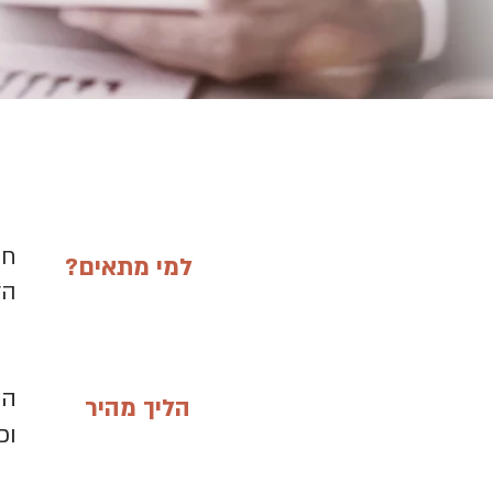
למי מתאים?
הל
הל
הליך מהיר
וכ