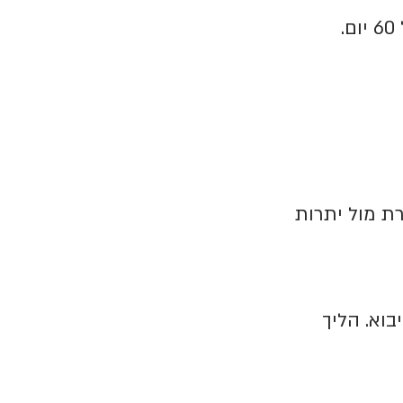
ההלוואה פרוסה ל-12 חודשים עם אפשרות לגרייס של 60 יום.
ת מול יתרות
בוא. הליך