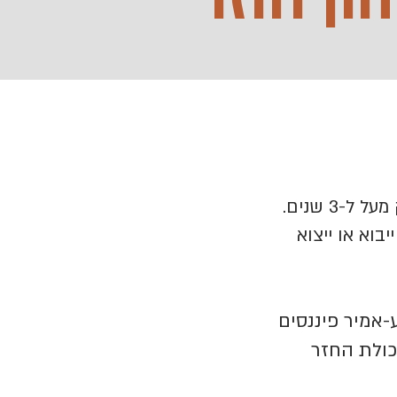
ון חוזר
חברות בלבד עם מחזור של 5-25 מיליון ש"ח לשנה וותק מעל ל-3 שנים.
בוא או ייצוא
-אמיר פיננסים
כולת החזר