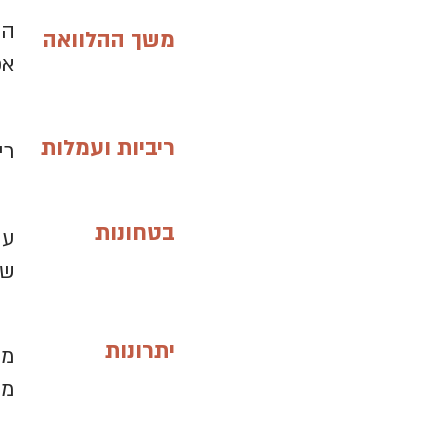
משך ההלוואה
אפ
ריביות ועמלות
ריבי
בטחונות
ער
שי
יתרונות
מס
מה